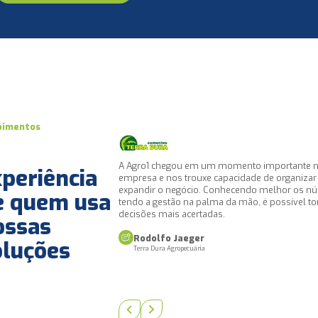
oimentos
 importante na nossa
Saber o custo da nossa lavoura do início até o 
periência
e de organizar e
safra, acompanhar o fluxo de caixa previsto e r
o melhor os números e
elaborar e acompanhar o orçamento da safra
e quem usa
, é possível tomar
sistema e não em planilhas espalhadas em
computadores, conhecer todos os valores qu
ossas
devemos e que temos a receber, para mim, c
Coordenadora de Finanças, é o céu na terra.
oluções
Graciele Uggeri
Uggeri Agropecuária