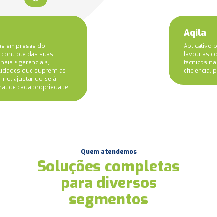
Aqila
 as empresas do
Aplicativo
 controle das suas
lavouras co
nais e gerenciais,
técnicos n
alidades que suprem as
eficiência, 
amo, ajustando-se à
nal de cada propriedade.
Quem atendemos
Soluções completas
para diversos
segmentos