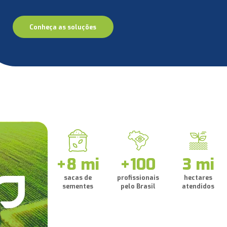
Conheça as soluções
+8 mi
+100
3 mi
sacas de
profissionais
hectares
sementes
pelo Brasil
atendidos