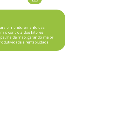
 para o monitoramento das
m o controle dos fatores
a palma da mão, gerando maior
produtividade e rentabilidade.