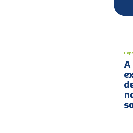
Dep
A
A Agro1 chegou em um momento
ex
empresa e nos trouxe capacidad
expandir o negócio. Conhecend
d
tendo a gestão na palma da mão
decisões mais acertadas.
n
Rodolfo Jaeger
s
Terra Dura Agropecuária