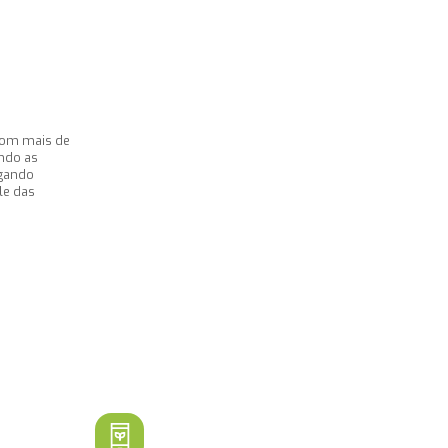
com mais de
endo as
egando
le das