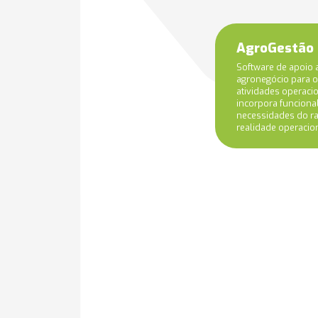
AgroGestão
Software de apoio
agronegócio para o
atividades operacio
incorpora funcion
necessidades do r
realidade operacio