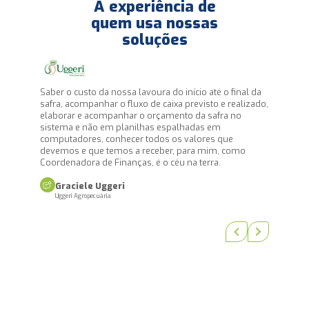
A experiência de
quem usa nossas
soluções
É com muita
parceria com
dez anos ve
Saber o custo da nossa lavoura do início até o final da
expertise d
safra, acompanhar o fluxo de caixa previsto e realizado,
nossos clien
elaborar e acompanhar o orçamento da safra no
responsabil
sistema e não em planilhas espalhadas em
desafios diá
computadores, conhecer todos os valores que
devemos e que temos a receber, para mim, como
Samuel
Coordenadora de Finanças, é o céu na terra.
Agricont Con
Graciele Uggeri
Uggeri Agropecuária
Previous slide
Next slide